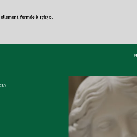
nnellement fermée à 17h30.
N
acan