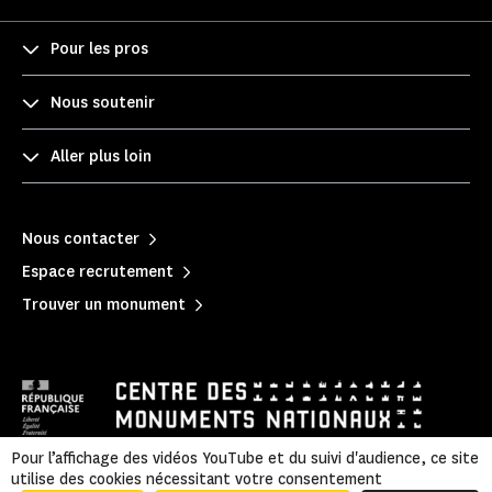
Pour les pros
Nous soutenir
Aller plus loin
Nous contacter
Espace recrutement
Trouver un monument
Pour l’affichage des vidéos YouTube et du suivi d'audience, ce site
utilise des cookies nécessitant votre consentement
Mentions légales
|
Politique de confidentialité
|