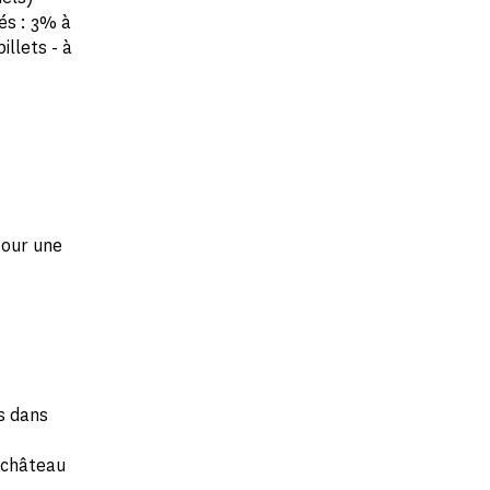
és : 3% à
illets - à
pour une
es dans
u château