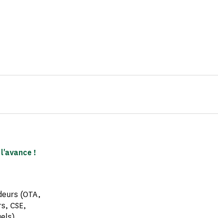
l'avance !
ndeurs (OTA,
rs, CSE,
uels)