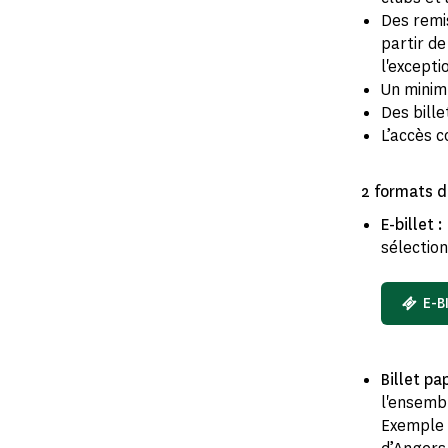
Des remi
partir de
l'excepti
Un minim
Des bille
L’accès 
2 formats d
E-billet :
sélectio
E-B
Billet pa
l'ensemb
Exemple :