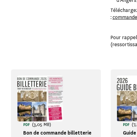
d’Angers
Téléchargez
:
commandes
Pour rappel
(ressortissa
(3,05 MB)
(7
PDF
PDF
Bon de commande billetterie
Guide 