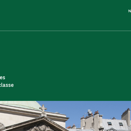
N
ces
classe