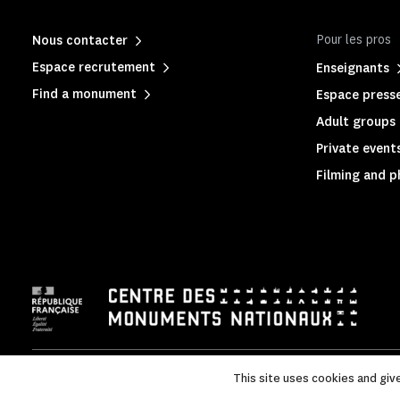
Pour les pros
Nous contacter
Espace recrutement
Enseignants
Find a monument
Espace press
Adult groups 
Private event
Filming and 
Mentions légales
|
Privacy policy
|
Legal & administrative in
This site uses cookies and giv