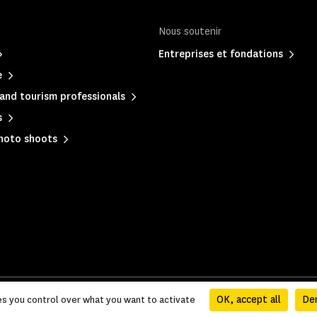
Nous soutenir
Entreprises et fondations
e
and tourism professionals
s
photo shoots
formation
|
Accessibilité
|
Sitemap
OK, accept all
Den
es you control over what you want to activate